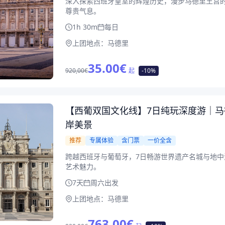
深入探索西班牙皇室的辉煌历史，漫步马德里王宫
尊贵气息。
1h 30m
每日
上团地点：
马德里
35.00
€
920,00€
起
-10%
【西葡双国文化线】7日纯玩深度游｜马德
岸美景
推荐
专属体验
含门票
一价全含
跨越西班牙与葡萄牙，7日畅游世界遗产名城与地中
艺术魅力。
7天
周六出发
上团地点：
马德里
763.00
€