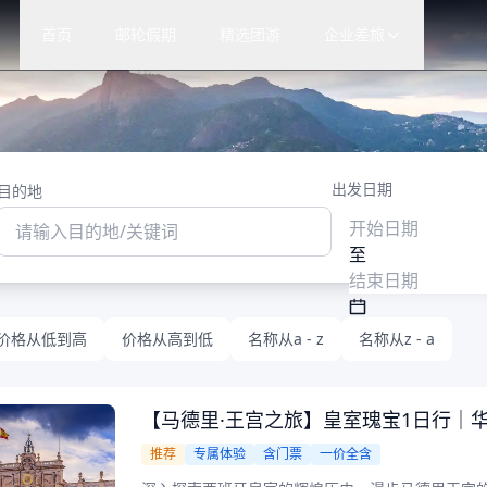
首页
邮轮假期
精选团游
企业差旅
出发日期
目的地
至
价格从低到高
价格从高到低
名称从a - z
名称从z - a
【马德里·王宫之旅】皇室瑰宝1日行｜华丽
推荐
专属体验
含门票
一价全含