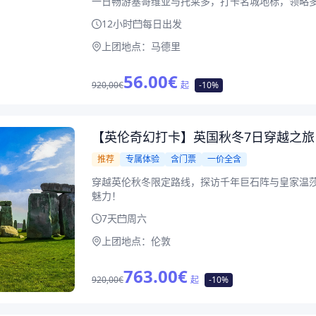
一日畅游塞哥维亚与托莱多，打卡名城地标，领略
12小时
每日出发
上团地点：
马德里
56.00
€
920,00€
起
-10%
【英伦奇幻打卡】英国秋冬7日穿越之旅
推荐
专属体验
含门票
一价全含
穿越英伦秋冬限定路线，探访千年巨石阵与皇家温
魅力！
7天
周六
上团地点：
伦敦
763.00
€
920,00€
起
-10%