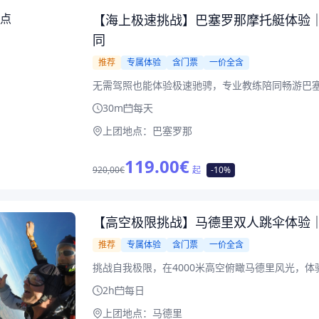
【海上极速挑战】巴塞罗那摩托艇体验｜
同
推荐
专属体验
含门票
一价全含
无需驾照也能体验极速驰骋，专业教练陪同畅游巴
30m
每天
上团地点：
巴塞罗那
119.00
€
920,00€
起
-10%
【高空极限挑战】马德里双人跳伞体验｜4
推荐
专属体验
含门票
一价全含
挑战自我极限，在4000米高空俯瞰马德里风光，
2h
每日
上团地点：
马德里