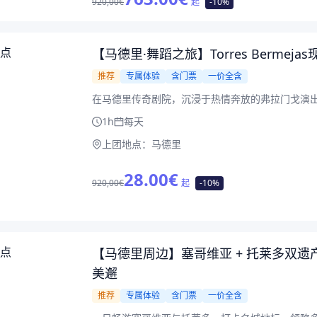
920,00€
起
-10%
【马德里·舞蹈之旅】Torres Berme
推荐
专属体验
含门票
一价全含
在马德里传奇剧院，沉浸于热情奔放的弗拉门戈演
1h
每天
上团地点：
马德里
28.00
€
920,00€
起
-10%
【马德里周边】塞哥维亚 + 托莱多双
美邂
推荐
专属体验
含门票
一价全含