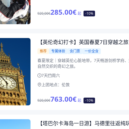
285.00
€
920,00€
起
-10%
【英伦奇幻打卡】英国春夏7日穿越之旅
推荐
专属体验
含门票
一价全含
春夏限定｜穿越英伦心脏地带，7天畅游剑桥学府
自然交织的奇幻之旅。
7天
周六
上团地点：
伦敦
763.00
€
920,00€
起
-10%
【塔巴尔卡海岛一日游】马德里往返纯