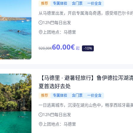
推荐
专属体验
含门票
一价全含
从马德里出发，开启专属海岛奇遇，感受塔巴尔卡
12h
每日出发
上团地点：
马德里
60.00
€
920,00€
起
-10%
【马德里 · 避暑轻旅行】鲁伊德拉泻湖清
夏首选好去处
推荐
专属体验
含门票
一价全含
一日逃离城市，沉浸在湖光山色中，畅享西班牙最
12h
每日出发
上团地点：
马德里