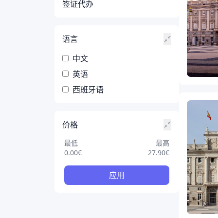
签证代办
语言
中文
英语
西班牙语
价格
最低
最高
0.00
€
27.90
€
应用