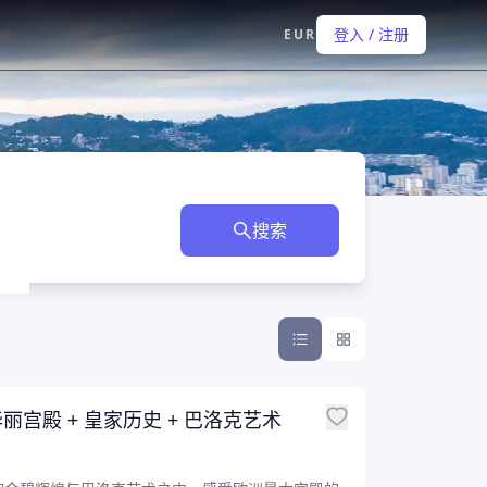
登入 / 注册
EUR
搜索
宫殿 + 皇家历史 + 巴洛克艺术